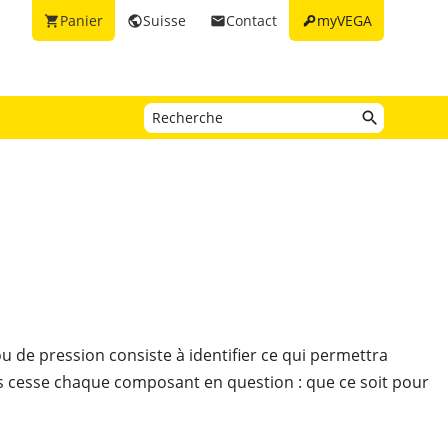
key
Panier
Suisse
Contact
myVEGA
shopping_cart
public
email
u de pression consiste à identifier ce qui permettra
ns cesse chaque composant en question : que ce soit pour