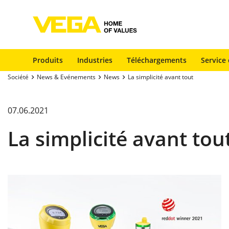
Produits
Industries
Téléchargements
Service 
Société
News & Evénements
News
La simplicité avant tout
07.06.2021
La simplicité avant tou