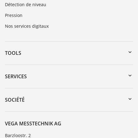
Détection de niveau
Pression
Nos services digitaux
TOOLS
Téléchargements
Recherche par numéro de série
SERVICES
myVEGA
Retour d'appareil
DTM Collection/PACTware
Formations
SOCIÉTÉ
Recherche
Service client
À propos de VEGA
Liste de compatibilité chimique
Contact
VEGA MESSTECHNIK AG
Liste des constantes diélectriques
News
Barzloostr. 2