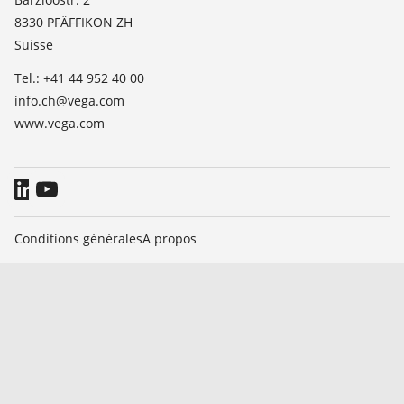
TeamViewer
8330 PFÄFFIKON ZH
Presse
Suisse
Blog
Tel.: +41 44 952 40 00
info.ch@vega.com
www.vega.com
Conditions générales
A propos
Informations relatives à la protection des données
Signaler un bug
© 2026 VEGA