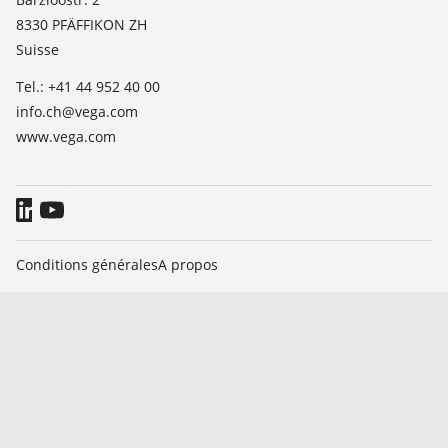
TeamViewer
8330 PFÄFFIKON ZH
Presse
Suisse
Blog
Tel.: +41 44 952 40 00
info.ch@vega.com
www.vega.com
Conditions générales
A propos
Informations relatives à la protection des données
Signaler un bug
© 2026 VEGA