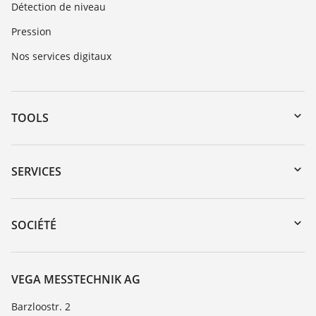
Détection de niveau
Pression
Nos services digitaux
TOOLS
Téléchargements
Recherche par numéro de série
SERVICES
myVEGA
Retour d'appareil
DTM Collection/PACTware
Formations
SOCIÉTÉ
Recherche
Service client
À propos de VEGA
Liste de compatibilité chimique
Contact
VEGA MESSTECHNIK AG
Liste des constantes diélectriques
News
Barzloostr. 2