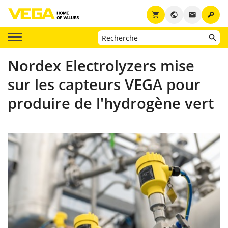
key
shopping_cart
public
email
Nordex Electrolyzers mise
sur les capteurs VEGA pour
produire de l'hydrogène vert