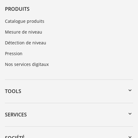
PRODUITS
Catalogue produits
Mesure de niveau
Détection de niveau
Pression
Nos services digitaux
TOOLS
Téléchargements
Recherche par numéro de série
SERVICES
myVEGA
Retour d'appareil
DTM Collection/PACTware
Formations