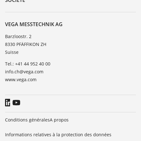
SOCIÉTÉ
Recherche
Service client
À propos de VEGA
Liste de compatibilité chimique
Contact
VEGA MESSTECHNIK AG
Liste des constantes diélectriques
News
Barzloostr. 2
TeamViewer
8330 PFÄFFIKON ZH
Presse
Suisse
Blog
Tel.: +41 44 952 40 00
info.ch@vega.com
www.vega.com
Conditions générales
A propos
Informations relatives à la protection des données