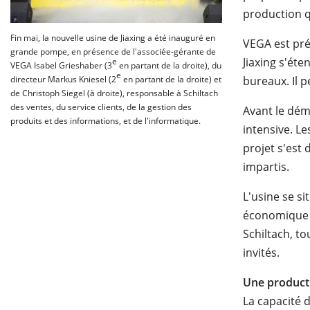
production q
Fin mai, la nouvelle usine de Jiaxing a été inauguré en
VEGA est pré
grande pompe, en présence de l'associée-gérante de
Jiaxing s'éte
e
VEGA Isabel Grieshaber (3
en partant de la droite), du
e
directeur Markus Kniesel (2
en partant de la droite) et
bureaux. Il p
de Christoph Siegel (à droite), responsable à Schiltach
des ventes, du service clients, de la gestion des
Avant le dém
produits et des informations, et de l'informatique.
intensive. L
projet s'est
impartis.
L'usine se s
économique e
Schiltach, t
invités.
Une product
La capacité 