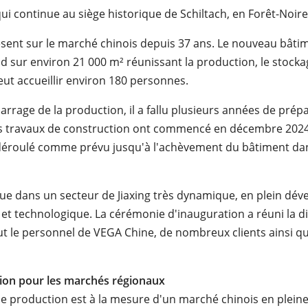
ui continue au siège historique de Schiltach, en Forêt-Noire
sent sur le marché chinois depuis 37 ans. Le nouveau bâti
nd sur environ 21 000 m² réunissant la production, le stocka
eut accueillir environ 180 personnes.
arrage de la production, il a fallu plusieurs années de prép
es travaux de construction ont commencé en décembre 2024,
 déroulé comme prévu jusqu'à l'achèvement du bâtiment dan
itue dans un secteur de Jiaxing très dynamique, en plein d
t technologique. La cérémonie d'inauguration a réuni la di
out le personnel de VEGA Chine, de nombreux clients ainsi q
ion pour les marchés régionaux
de production est à la mesure d'un marché chinois en pleine