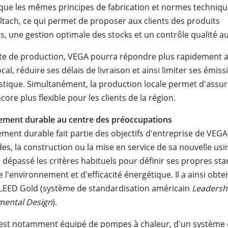
ique les mêmes principes de fabrication et normes techniqu
iltach, ce qui permet de proposer aux clients des produits
s, une gestion optimale des stocks et un contrôle qualité a
ite de production, VEGA pourra répondre plus rapidement 
al, réduire ses délais de livraison et ainsi limiter ses émis
gistique. Simultanément, la production locale permet d'assur
ore plus flexible pour les clients de la région.
ement durable au centre des préoccupations
ment durable fait partie des objectifs d'entreprise de VEGA
es, la construction ou la mise en service de sa nouvelle usin
a dépassé les critères habituels pour définir ses propres st
 l'environnement et d'efficacité énergétique. Il a ainsi obte
n LEED Gold (système de standardisation américain
Leadersh
mental
Design
).
est notamment équipé de pompes à chaleur, d'un système 