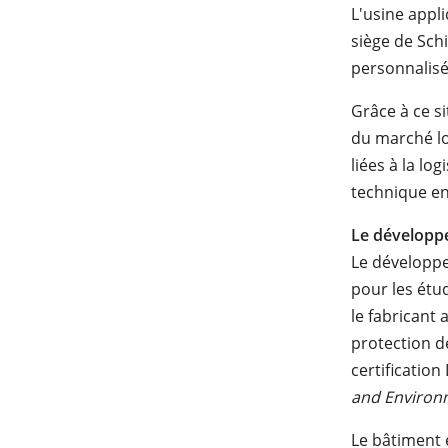
L'usine appl
siège de Sch
personnalisé
Grâce à ce s
du marché loc
liées à la lo
technique enc
Le développ
Le développe
pour les étud
le fabricant 
protection de
certificatio
and
Environ
Le bâtiment 