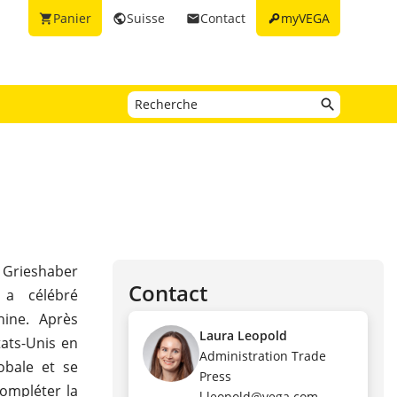
key
Panier
Suisse
Contact
myVEGA
shopping_cart
public
email
 Grieshaber
Contact
 a célébré
hine. Après
Laura Leopold
tats-Unis en
Administration Trade
obale et se
Press
compléter la
l.leopold@vega.com