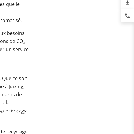
file_download
es que le
phone
utomatisé.
aux besoins
sions de CO
₂
er un service
. Que ce soit
e à Jiaxing,
andards de
nu la
ip
in
Energy
de recyclage