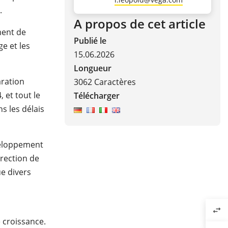
.
A propos de cet article
ment de
Publié le
ge et les
15.06.2026
Longueur
aration
3062 Caractères
 et tout le
Télécharger
s les délais
éveloppement
rection de
ue divers
swap_horiz
 croissance.