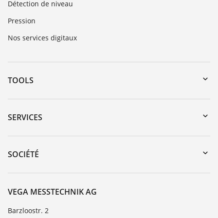
Détection de niveau
Pression
Nos services digitaux
TOOLS
Téléchargements
Recherche par numéro de série
SERVICES
myVEGA
Retour d'appareil
DTM Collection/PACTware
Formations
SOCIÉTÉ
Recherche
Service client
À propos de VEGA
Liste de compatibilité chimique
Contact
VEGA MESSTECHNIK AG
Liste des constantes diélectriques
News
Barzloostr. 2