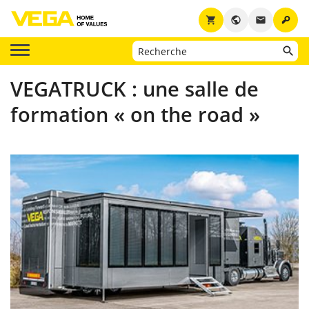
key
shopping_cart
public
email
VEGATRUCK : une salle de
formation « on the road »