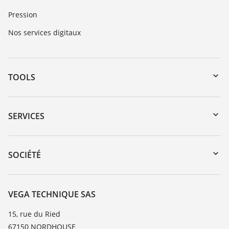
Pression
Nos services digitaux
TOOLS
Téléchargements
Recherche par numéro de série
SERVICES
myVEGA
Retour d'appareil
DTM Collection/PACTware
Formations
SOCIÉTÉ
Recherche
Service client
Carrière
Liste de compatibilité chimique
À propos de VEGA
VEGA TECHNIQUE SAS
Liste des constantes diélectriques
Contact
15, rue du Ried
TeamViewer
67150 NORDHOUSE
News