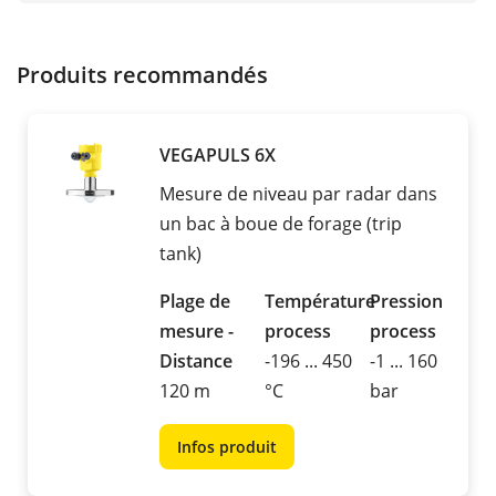
Produits recommandés
VEGAPULS 6X
Mesure de niveau par radar dans
un bac à boue de forage (trip
tank)
Plage de
Température
Pression
mesure -
process
process
Distance
-196 ... 450
-1 ... 160
120 m
°C
bar
Infos produit