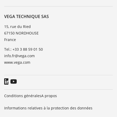
Recherche
Service client
Carrière
Liste de compatibilité chimique
À propos de VEGA
VEGA TECHNIQUE SAS
Liste des constantes diélectriques
Contact
15, rue du Ried
TeamViewer
67150 NORDHOUSE
News
France
Presse
Tel.: +33 3 88 59 01 50
Blog
info.fr@vega.com
www.vega.com
Conditions générales
A propos
Informations relatives à la protection des données