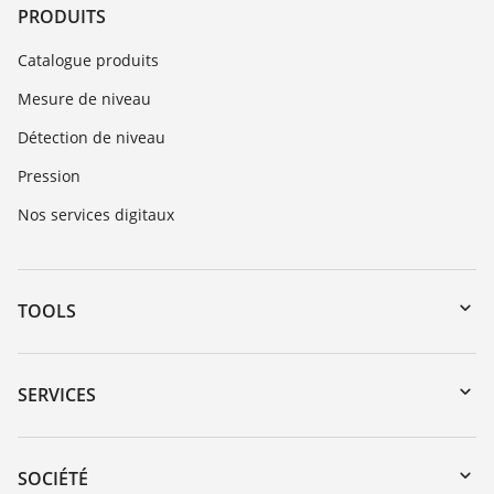
PRODUITS
Catalogue produits
Mesure de niveau
Détection de niveau
Pression
Nos services digitaux
TOOLS
Téléchargements
Recherche par numéro de série
SERVICES
myVEGA
Retour d'appareil
DTM Collection/PACTware
Formations
SOCIÉTÉ