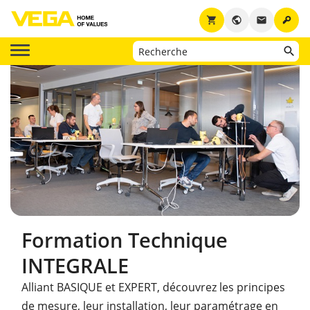
key
shopping_cart
public
email
Formation Technique
INTEGRALE
Alliant BASIQUE et EXPERT, découvrez les principes
de mesure, leur installation, leur paramétrage en