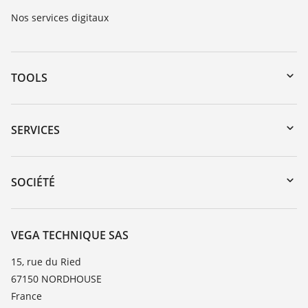
Nos services digitaux
TOOLS
Téléchargements
Recherche par numéro de série
SERVICES
myVEGA
Retour d'appareil
DTM Collection/PACTware
Formations
SOCIÉTÉ
Recherche
Service client
Carrière
Liste de compatibilité chimique
À propos de VEGA
VEGA TECHNIQUE SAS
Liste des constantes diélectriques
Contact
15, rue du Ried
TeamViewer
67150 NORDHOUSE
News
France
Presse