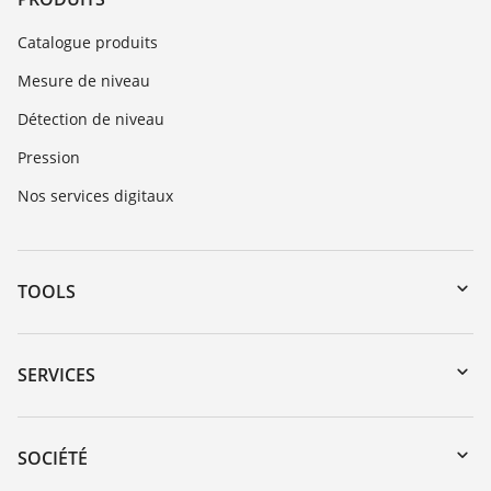
Catalogue produits
Mesure de niveau
Détection de niveau
Pression
Nos services digitaux
TOOLS
Téléchargements
Recherche par numéro de série
SERVICES
myVEGA
Retour d'appareil
DTM Collection/PACTware
Formations
SOCIÉTÉ
Recherche