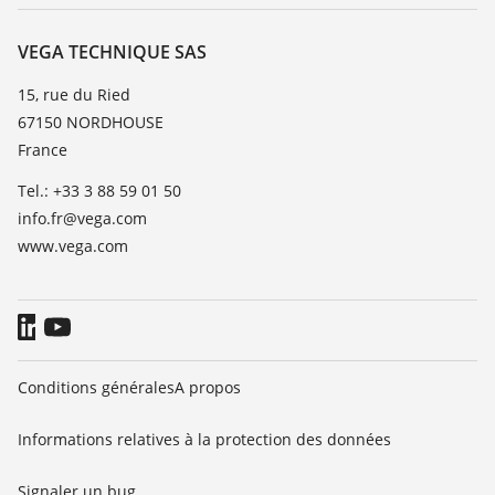
Service client
Carrière
Liste de compatibilité chimique
À propos de VEGA
VEGA TECHNIQUE SAS
Liste des constantes diélectriques
Contact
15, rue du Ried
TeamViewer
67150 NORDHOUSE
News
France
Presse
Tel.: +33 3 88 59 01 50
Blog
info.fr@vega.com
www.vega.com
Conditions générales
A propos
Informations relatives à la protection des données
Signaler un bug