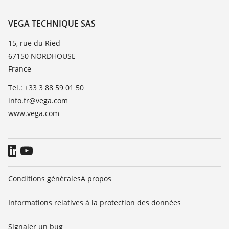
Service client
Carrière
Liste de compatibilité chimique
À propos de VEGA
VEGA TECHNIQUE SAS
Liste des constantes diélectriques
Contact
15, rue du Ried
TeamViewer
67150 NORDHOUSE
News
France
Presse
Tel.: +33 3 88 59 01 50
Blog
info.fr@vega.com
www.vega.com
Conditions générales
A propos
Informations relatives à la protection des données
Signaler un bug