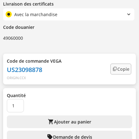
Livraison des certificats
Avec la marchandise
Code douanier
49060000
Code de commande VEGA
US23098878
Copie
ORIGIN.CCX
Quantité
shopping_cart
Ajouter au panier
sell
Demande de devis