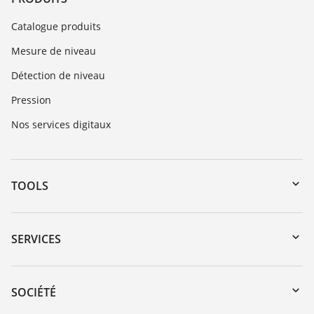
Catalogue produits
Mesure de niveau
Détection de niveau
Pression
Nos services digitaux
TOOLS
Téléchargements
Recherche par numéro de série
SERVICES
myVEGA
Retour d'appareil
DTM Collection/PACTware
Formations
SOCIÉTÉ
Recherche