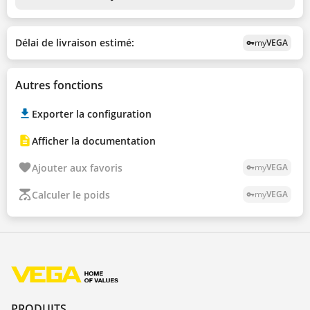
Délai de livraison estimé:
my
VEGA
vpn_key
Autres fonctions
Exporter la configuration
Afficher la documentation
Ajouter aux favoris
my
VEGA
vpn_key
Calculer le poids
my
VEGA
vpn_key
PRODUITS