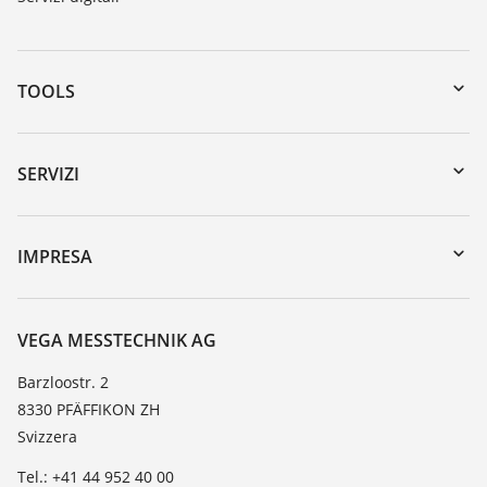
TOOLS
Downloads
Ricerca numero di serie
SERVIZI
myVEGA
Reso apparecchio
DTM Collection/PACTware
Seminari
IMPRESA
Ricerca
Servizio clienti
VEGA, l'azienda
Lista resistenza
Contatto
VEGA MESSTECHNIK AG
Lista valore di costante dielettrica
Novità
Barzloostr. 2
TeamViewer
8330 PFÄFFIKON ZH
Stampa
Svizzera
Blog
Tel.: +41 44 952 40 00