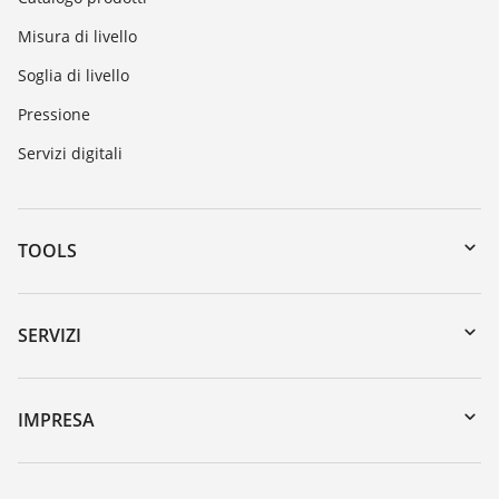
Misura di livello
Soglia di livello
Pressione
Servizi digitali
TOOLS
Downloads
Ricerca numero di serie
SERVIZI
myVEGA
Reso apparecchio
DTM Collection/PACTware
Seminari
IMPRESA
Ricerca
Servizio clienti
VEGA, l'azienda
Lista resistenza