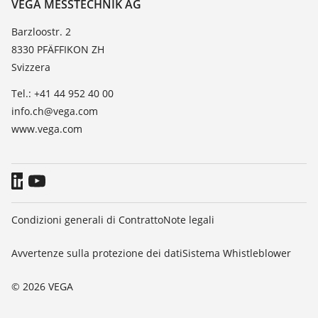
Contatto
VEGA MESSTECHNIK AG
Lista valore di costante dielettrica
Novità
Barzloostr. 2
TeamViewer
8330 PFÄFFIKON ZH
Stampa
Svizzera
Blog
Tel.: +41 44 952 40 00
info.ch@vega.com
www.vega.com
Condizioni generali di Contratto
Note legali
Avvertenze sulla protezione dei dati
Sistema Whistleblower
© 2026 VEGA