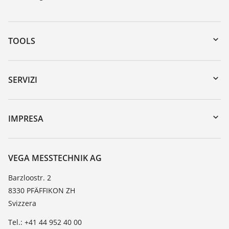
TOOLS
Downloads
Ricerca numero di serie
SERVIZI
myVEGA
Reso apparecchio
DTM Collection/PACTware
Seminari
IMPRESA
Ricerca
Servizio clienti
VEGA, l'azienda
Lista resistenza
Contatto
VEGA MESSTECHNIK AG
Lista valore di costante dielettrica
Novità
Barzloostr. 2
TeamViewer
8330 PFÄFFIKON ZH
Stampa
Svizzera
Blog
Tel.: +41 44 952 40 00