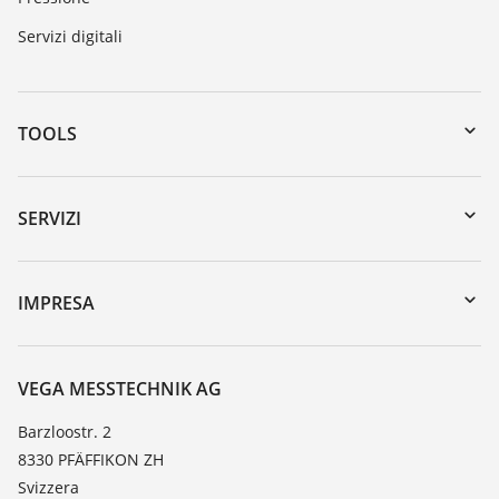
Servizi digitali
TOOLS
Downloads
Ricerca numero di serie
SERVIZI
myVEGA
Reso apparecchio
DTM Collection/PACTware
Seminari
IMPRESA
Ricerca
Servizio clienti
VEGA, l'azienda
Lista resistenza
Contatto
VEGA MESSTECHNIK AG
Lista valore di costante dielettrica
Novità
Barzloostr. 2
TeamViewer
8330 PFÄFFIKON ZH
Stampa
Svizzera