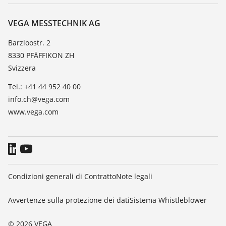
Servizio clienti
VEGA, l'azienda
Lista resistenza
Contatto
VEGA MESSTECHNIK AG
Lista valore di costante dielettrica
Novità
Barzloostr. 2
TeamViewer
8330 PFÄFFIKON ZH
Stampa
Svizzera
Blog
Tel.: +41 44 952 40 00
info.ch@vega.com
www.vega.com
Condizioni generali di Contratto
Note legali
Avvertenze sulla protezione dei dati
Sistema Whistleblower
© 2026 VEGA