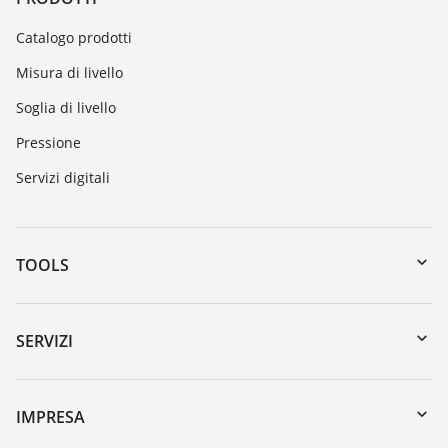
Catalogo prodotti
Misura di livello
Soglia di livello
Pressione
Servizi digitali
TOOLS
Downloads
Ricerca numero di serie
SERVIZI
myVEGA
Reso apparecchio
DTM Collection/PACTware
Seminari
IMPRESA
Ricerca