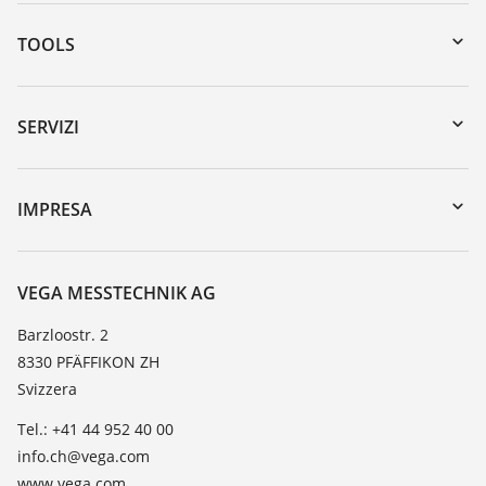
TOOLS
Downloads
Ricerca numero di serie
SERVIZI
myVEGA
Reso apparecchio
DTM Collection/PACTware
Seminari
IMPRESA
Ricerca
Servizio clienti
VEGA, l'azienda
Lista resistenza
Contatto
VEGA MESSTECHNIK AG
Lista valore di costante dielettrica
Novità
Barzloostr. 2
TeamViewer
8330 PFÄFFIKON ZH
Stampa
Svizzera
Blog
Tel.: +41 44 952 40 00
info.ch@vega.com
www.vega.com