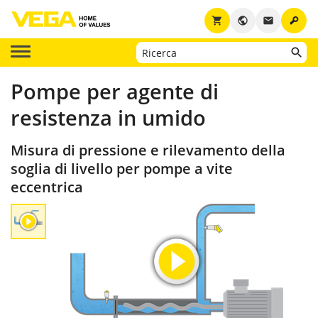
key
shopping_cart
public
email
Pompe per agente di
resistenza in umido
Misura di pressione e rilevamento della
soglia di livello per pompe a vite
eccentrica