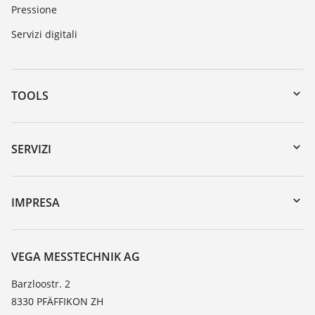
Pressione
Servizi digitali
TOOLS
Downloads
Ricerca numero di serie
SERVIZI
myVEGA
Reso apparecchio
DTM Collection/PACTware
Seminari
IMPRESA
Ricerca
Servizio clienti
VEGA, l'azienda
Lista resistenza
Contatto
VEGA MESSTECHNIK AG
Lista valore di costante dielettrica
Novità
Barzloostr. 2
TeamViewer
8330 PFÄFFIKON ZH
Stampa