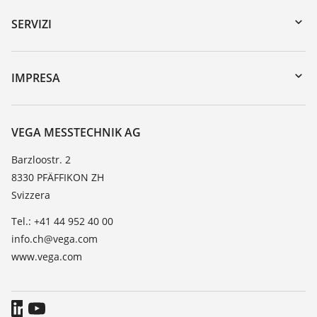
Ricerca numero di serie
SERVIZI
myVEGA
Reso apparecchio
DTM Collection/PACTware
Seminari
IMPRESA
Ricerca
Servizio clienti
VEGA, l'azienda
Lista resistenza
Contatto
VEGA MESSTECHNIK AG
Lista valore di costante dielettrica
Novità
Barzloostr. 2
TeamViewer
8330 PFÄFFIKON ZH
Stampa
Svizzera
Blog
Tel.: +41 44 952 40 00
info.ch@vega.com
www.vega.com