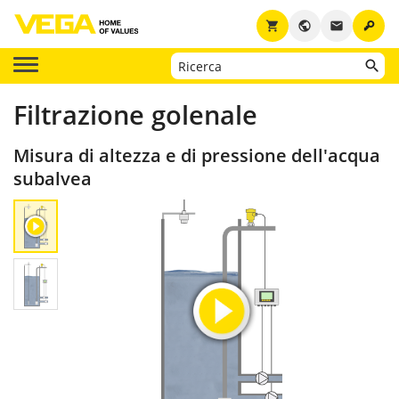
key
shopping_cart
public
email
Filtrazione golenale
Misura di altezza e di pressione dell'acqua
subalvea