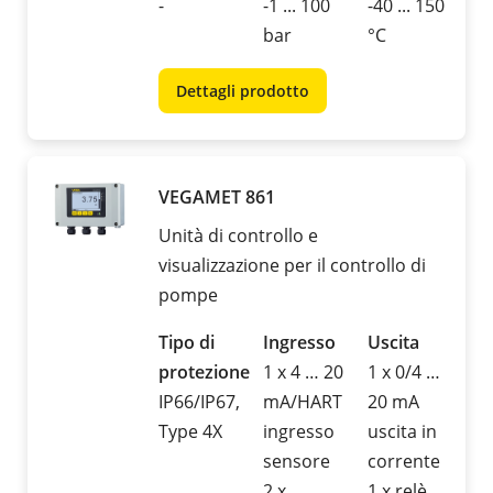
-
-1 ... 100
-40 ... 150
bar
°C
Dettagli prodotto
VEGAMET 861
Unità di controllo e
visualizzazione per il controllo di
pompe
Tipo di
Ingresso
Uscita
protezione
1 x 4 … 20
1 x 0/4 …
IP66/IP67,
mA/HART
20 mA
Type 4X
ingresso
uscita in
sensore
corrente
2 x
1 x relè