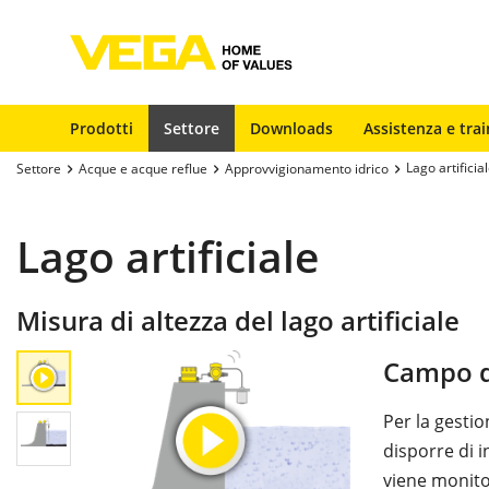
Prodotti
Settore
Downloads
Assistenza e trai
Lago artificia
Settore
Acque e acque reflue
Approvvigionamento idrico
Lago artificiale
Misura di altezza del lago artificiale
Campo d
Per la gestio
disporre di in
viene monito