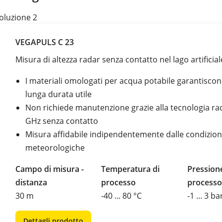
oluzione 2
VEGAPULS C 23
Misura di altezza radar senza contatto nel lago artificial
I materiali omologati per acqua potabile garantisco
lunga durata utile
Non richiede manutenzione grazie alla tecnologia ra
GHz senza contatto
Misura affidabile indipendentemente dalle condizion
meteorologiche
Campo di misura -
Temperatura di
Pressione
distanza
processo
processo
30 m
-40 ... 80 °C
-1 ... 3 ba
Dettagli prodotto