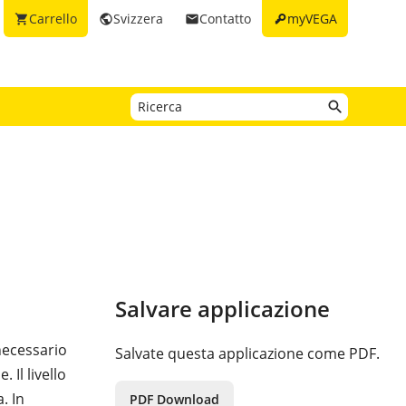
key
Carrello
Svizzera
Contatto
myVEGA
shopping_cart
public
email
Salvare applicazione
necessario
Salvate questa applicazione come PDF.
. Il livello
. In
PDF Download