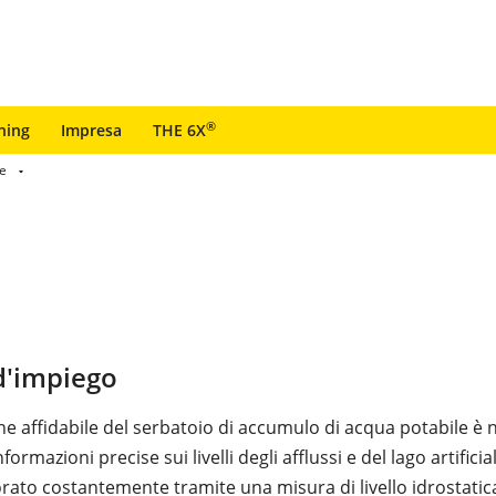
®
ning
Impresa
THE 6X
le
'impiego
ne affidabile del serbatoio di accumulo di acqua potabile è 
formazioni precise sui livelli degli afflussi e del lago artificiale
rato costantemente tramite una misura di livello idrostatica