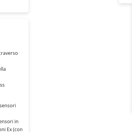
ttraverso
lla
ess
 sensori
ensori in
oni Ex (con