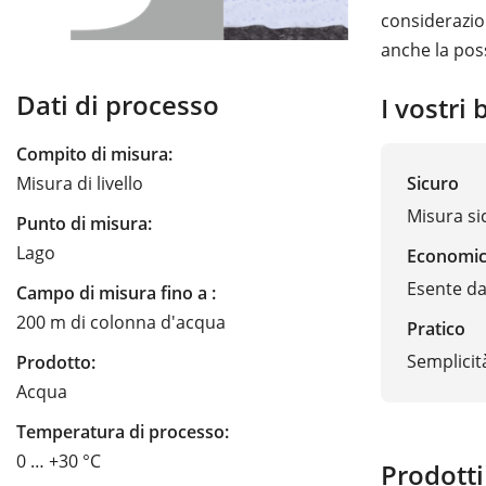
considerazion
anche la poss
Dati di processo
I vostri 
Compito di misura:
Sicuro
Misura di livello
Misura si
Punto di misura:
Lago
Economi
Esente d
Campo di misura fino a :
200 m di colonna d'acqua
Pratico
Semplicit
Prodotto:
Acqua
Temperatura di processo:
0 … +30 °C
Prodotti