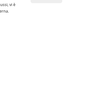
ssi, vi è
terna.