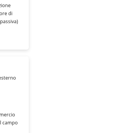
zione
ore di
passiva)
esterno
mmercio
ul campo