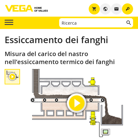
key
shopping_cart
public
email
Essiccamento dei fanghi
Misura del carico del nastro
nell’essiccamento termico dei fanghi