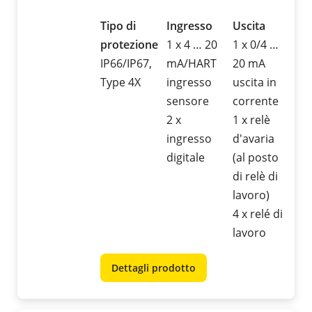
Tipo di
Ingresso
Uscita
protezione
1 x 4 … 20
1 x 0/4 …
IP66/IP67,
mA/HART
20 mA
Type 4X
ingresso
uscita in
sensore
corrente
2 x
1 x relè
ingresso
d'avaria
digitale
(al posto
di relè di
lavoro)
4 x relé di
lavoro
Dettagli prodotto