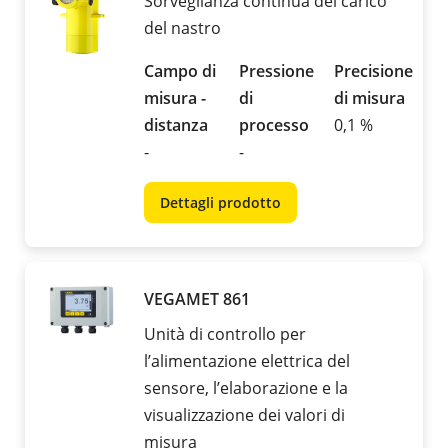
Sorveglianza continua del carico
del nastro
Campo di
Pressione
Precisione
misura -
di
di misura
distanza
processo
0,1 %
-
-
Dettagli prodotto
VEGAMET 861
Unità di controllo per
l’alimentazione elettrica del
sensore, l’elaborazione e la
visualizzazione dei valori di
misura