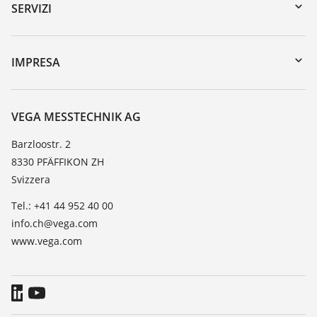
Ricerca numero di serie
SERVIZI
myVEGA
Reso apparecchio
DTM Collection/PACTware
Seminari
IMPRESA
Ricerca
Servizio clienti
VEGA, l'azienda
Lista resistenza
Contatto
VEGA MESSTECHNIK AG
Lista valore di costante dielettrica
Novità
Barzloostr. 2
TeamViewer
8330 PFÄFFIKON ZH
Stampa
Svizzera
Blog
Tel.: +41 44 952 40 00
info.ch@vega.com
www.vega.com