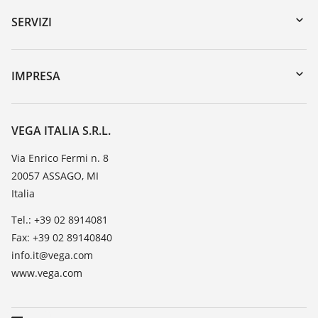
Ricerca numero di serie
SERVIZI
myVEGA
Reso apparecchio
DTM Collection/PACTware
Seminari
IMPRESA
Ricerca
Servizio clienti
VEGA, l'azienda
Iscrizione alla newsletter
Lista resistenza
Contatto
VEGA ITALIA S.R.L.
Lista valore di costante dielettrica
Novità
Via Enrico Fermi n. 8
TeamViewer
20057 ASSAGO, MI
Stampa
Italia
Blog
Tel.: +39 02 8914081
Fax: +39 02 89140840
info.it@vega.com
www.vega.com