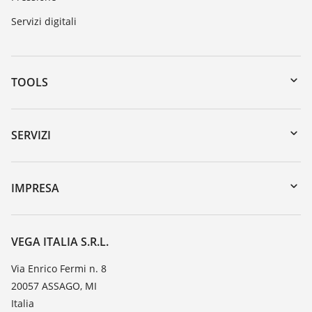
Servizi digitali
TOOLS
Downloads
Ricerca numero di serie
SERVIZI
myVEGA
Reso apparecchio
DTM Collection/PACTware
Seminari
IMPRESA
Ricerca
Servizio clienti
VEGA, l'azienda
Iscrizione alla newsletter
Lista resistenza
Contatto
VEGA ITALIA S.R.L.
Lista valore di costante dielettrica
Novità
Via Enrico Fermi n. 8
TeamViewer
20057 ASSAGO, MI
Stampa
Italia
Blog