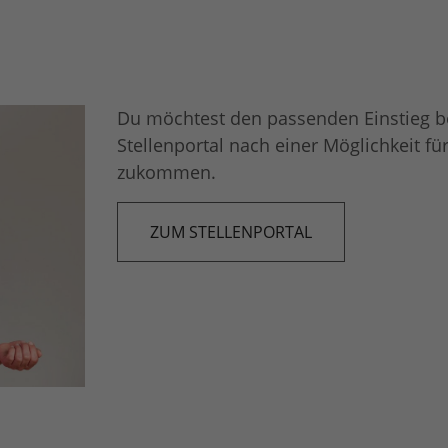
nisch notwendige Cookies
kies sind für den Betrieb der Webseite notwendig und kön
rt werden.
Du möchtest den passenden Einstieg b
ungsstatistiken
Stellenportal nach einer Möglichkeit f
sen pseudonymisierte Nutzerstatistiken über die Verwendu
zukommen.
 um diese stetig zu optimieren.
eting
ZUM STELLENPORTAL
-Cookies erlauben uns die Nutzung zielgruppenbasierter
rbung.
ELLUNGEN SPEICHERN