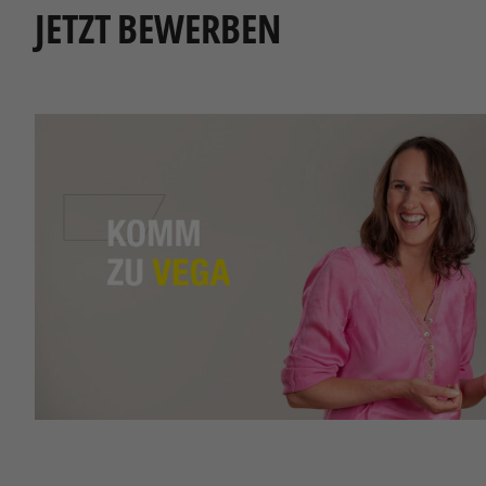
Tech
Diese Coo
deaktivie
Nutz
Wir erfas
Webseite,
Mark
Marketing
Onlinewe
EINST