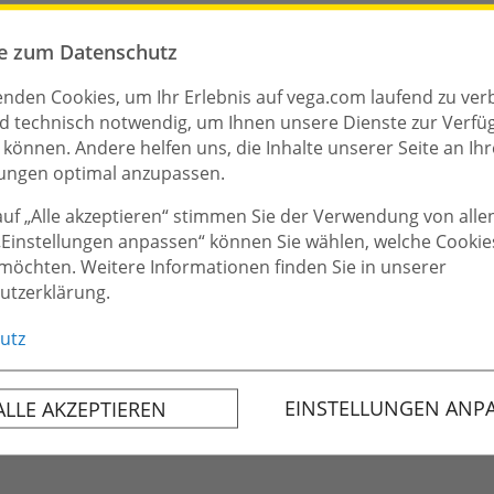
nalisierst, dass du dich eingehend über VEGA informi
eren wir telefonisch oder per E-Mail eine Einladung 
rfeld Gedanken darüber, welche Fragen auf dich zuko
e zum Datenschutz
.
ändiges Bild von VEGA und deiner möglichen zukünftig
nden Cookies, um Ihr Erlebnis auf vega.com laufend zu ver
h gegenseitig kennenzulernen und alle offenen Frage
er Stellenanzeige oder auf unserer Karriereseite. Sol
nd technisch notwendig, um Ihnen unsere Dienste zur Verf
itbringen und dir währenddessen Notizen machen.
u können. Andere helfen uns, die Inhalte unserer Seite an Ihr
er einem andern Thema haben, darfst du dich gerne 
ungen optimal anzupassen.
 auf „Alle akzeptieren“ stimmen Sie der Verwendung von alle
lärst du dich damit einverstanden, dass VEGA deine D
„Einstellungen anpassen“ können Sie wählen, welche Cookie
möchten. Weitere Informationen finden Sie in unserer
tet. Die genauen Informationen zum Datenschutz
fin
utzerklärung.
utz
EINSTELLUNGEN ANP
ALLE AKZEPTIEREN
instellungen