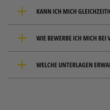
Eine Bewerbungsfrist wird für unsere Ausschr
sind, sind diese noch nicht besetzt und wir 
Wenn du dich für verschiedene Stellenaussch
Bewirb dich am besten direkt über das Onlin
Hier kannst du deine persönlichen Daten ein
auch telefonisch kontaktieren.
Wir möchten gerne von dir wissen, weshalb 
kannst du dies übersichtlich und ansprechen
Anschreiben
: Schildere uns kurz, welche
Stelle mitbringst und weshalb du glaubst,