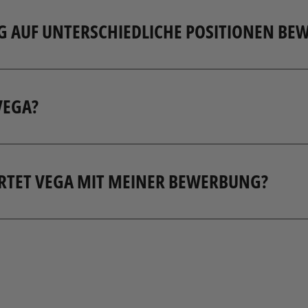
eibungen nicht definiert. Solange unsere Stellenangeb
freuen uns über deine Bewerbung.
reibungen bei VEGA interessierst, dann kannst du di
e-Bewerbungsformular auf unserer Karriereseite.
geben sowie Anschreiben, Lebenslauf und Zeugnisse h
du dich von VEGA und der vakanten Stelle angesproc
d präsentieren:
 Herausforderungen dich in der Stellenausschreibung 
 dass du für die ausgeschriebene Position geeignet bi