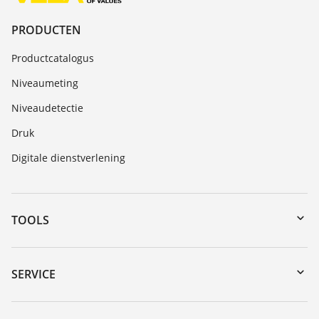
PRODUCTEN
Productcatalogus
Niveaumeting
Niveaudetectie
Druk
Digitale dienstverlening
TOOLS
Downloads
Serienummer zoeken
SERVICE
myVEGA
Reparatieformulier instrument