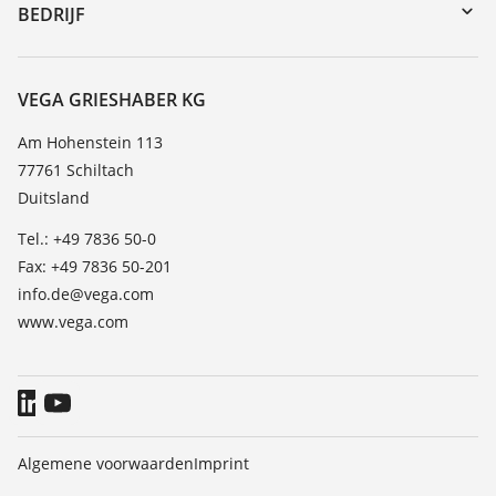
DTM Collection/PACTware
Seminars
BEDRIJF
Zoeken
Service
Over VEGA
Bestendigheidslijst
Contact
VEGA GRIESHABER KG
Lijst van diëlektrische constanten
Nieuws
Am Hohenstein 113
TeamViewer
77761 Schiltach
Persberichten
Duitsland
Blog
Tel.: +49 7836 50-0
Fax: +49 7836 50-201
info.de@vega.com
www.vega.com
Algemene voorwaarden
Imprint