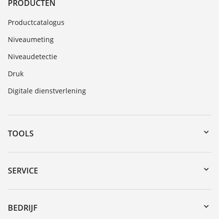
PRODUCTEN
Productcatalogus
Niveaumeting
Niveaudetectie
Druk
Digitale dienstverlening
TOOLS
Downloads
Serienummer zoeken
SERVICE
myVEGA
Reparatieformulier instrument
DTM Collection/PACTware
Seminars
BEDRIJF