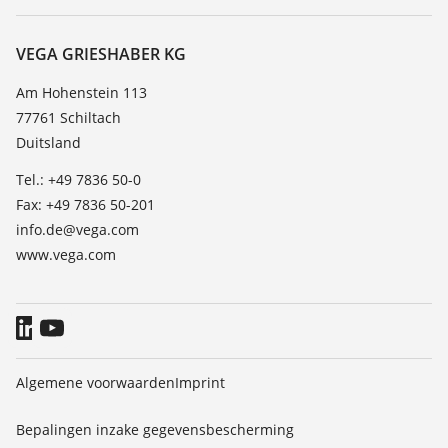
Zoeken
Service
Over VEGA
Bestendigheidslijst
Contact
VEGA GRIESHABER KG
Lijst van diëlektrische constanten
Nieuws
Am Hohenstein 113
TeamViewer
77761 Schiltach
Persberichten
Duitsland
Blog
Tel.: +49 7836 50-0
Fax: +49 7836 50-201
info.de@vega.com
www.vega.com
Algemene voorwaarden
Imprint
Bepalingen inzake gegevensbescherming