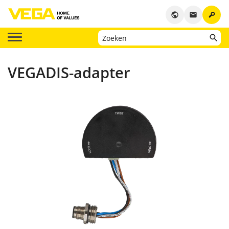
key
public
email
VEGADIS-adapter