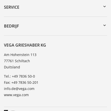
Serienummer zoeken
SERVICE
myVEGA
Reparatieformulier instrument
DTM Collection/PACTware
Seminars
BEDRIJF
Zoeken
Service
Over VEGA
Bestendigheidslijst
Contact
VEGA GRIESHABER KG
Lijst van diëlektrische constanten
Nieuws
Am Hohenstein 113
TeamViewer
77761 Schiltach
Persberichten
Duitsland
Blog
Tel.: +49 7836 50-0
Fax: +49 7836 50-201
info.de@vega.com
www.vega.com