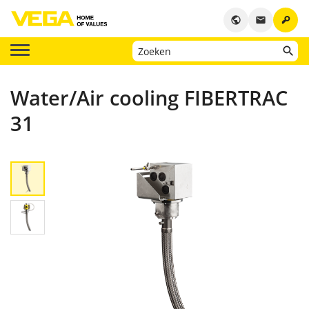
key
public
email
Water/Air cooling FIBERTRAC
31