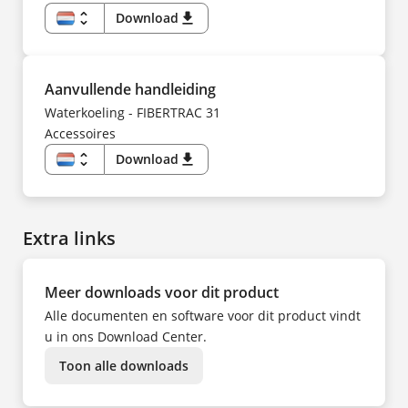
unfold_more
Download
download
NL
EN
DE
ES
FI
Aanvullende handleiding
FR
HU
Waterkoeling - FIBERTRAC 31
IT
Accessoires
KK
KO
NO
unfold_more
Download
download
PL
NL
PT
EN
SV
DE
TR
ES
UK
FI
ZH
Extra links
FR
HU
IT
KK
KO
Meer downloads voor dit product
NO
PL
Alle documenten en software voor dit product vindt
PT
SV
u in ons Download Center.
TR
UK
Toon alle downloads
ZH