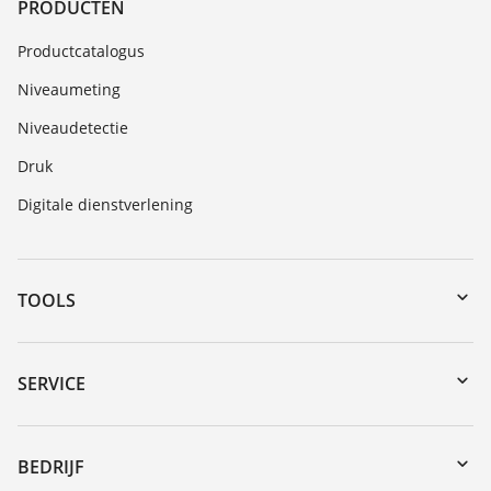
PRODUCTEN
Productcatalogus
Niveaumeting
Niveaudetectie
Druk
Digitale dienstverlening
TOOLS
Downloads
Serienummer zoeken
SERVICE
myVEGA
Reparatieformulier instrument
DTM Collection/PACTware
Seminars
BEDRIJF