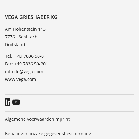
Zoeken
Service
Over VEGA
Bestendigheidslijst
Contact
VEGA GRIESHABER KG
Lijst van diëlektrische constanten
Nieuws
Am Hohenstein 113
TeamViewer
77761 Schiltach
Persberichten
Duitsland
Blog
Tel.: +49 7836 50-0
Fax: +49 7836 50-201
info.de@vega.com
www.vega.com
Algemene voorwaarden
Imprint
Bepalingen inzake gegevensbescherming