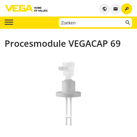
key
public
email
Procesmodule VEGACAP 69