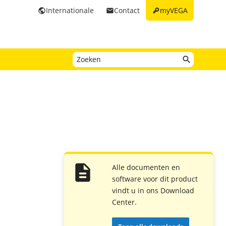
key
Internationale
Contact
myVEGA
public
email
Alle documenten en
software voor dit product
vindt u in ons Download
Center.