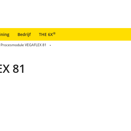
®
ining
Bedrijf
THE 6X
Procesmodule VEGAFLEX 81
EX 81