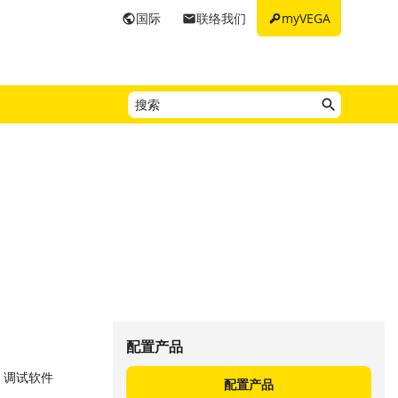
key
国际
联络我们
myVEGA
public
email
配置产品
e 调试软件
配置产品