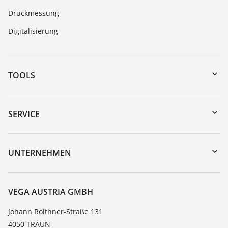
Druckmessung
Digitalisierung
TOOLS
Download-Center
Gerätesuche (Seriennummer)
SERVICE
myVEGA
Geräterücksendung
DTM Collection/PACTware
Trainings
UNTERNEHMEN
Suche
Service
Karriere
Beständigkeitsliste
Über VEGA
VEGA AUSTRIA GMBH
Dielektrizitätszahlliste
Kontakt
Johann Roithner-Straße 131
TeamViewer
4050 TRAUN
News