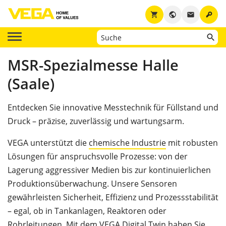
key
shopping_cart
public
email
MSR-Spezialmesse Halle
(Saale)
Entdecken Sie innovative Messtechnik für Füllstand und
Druck – präzise, zuverlässig und wartungsarm.
VEGA unterstützt die
chemische Industrie
mit robusten
Lösungen für anspruchsvolle Prozesse: von der
Lagerung aggressiver Medien bis zur kontinuierlichen
Produktionsüberwachung. Unsere Sensoren
gewährleisten Sicherheit, Effizienz und Prozessstabilität
– egal, ob in Tankanlagen, Reaktoren oder
Rohrleitungen. Mit dem VEGA Digital Twin haben Sie