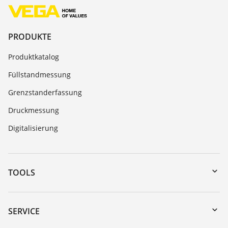
PRODUKTE
Produktkatalog
Füllstandmessung
Grenzstanderfassung
Druckmessung
Digitalisierung
TOOLS
Download-Center
Gerätesuche (Seriennummer)
SERVICE
myVEGA