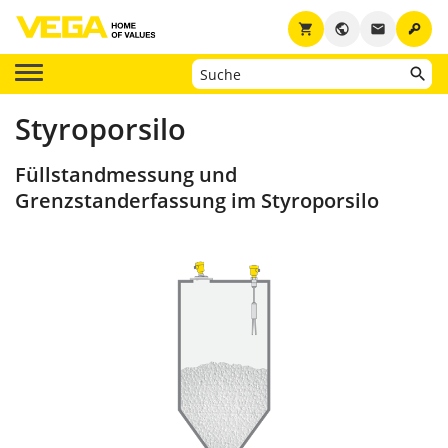
key
shopping_cart
public
email
Styroporsilo
Füllstandmessung und
Grenzstanderfassung im Styroporsilo