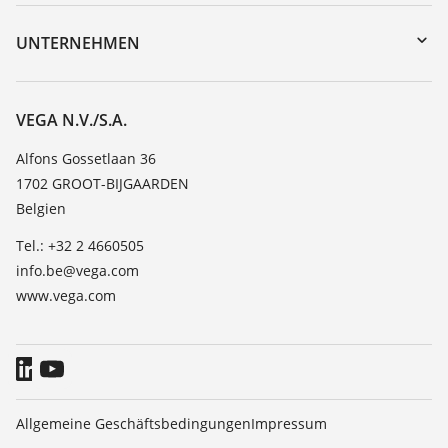
Geräterücksendung
DTM Collection/PACTware
Trainings
UNTERNEHMEN
Suche
Service
Über VEGA
Beständigkeitsliste
Kontakt
VEGA N.V./S.A.
Dielektrizitätszahlliste
News
Alfons Gossetlaan 36
TeamViewer
1702 GROOT-BIJGAARDEN
Presse
Belgien
Blog
Tel.: +32 2 4660505
info.be@vega.com
www.vega.com
Allgemeine Geschäftsbedingungen
Impressum