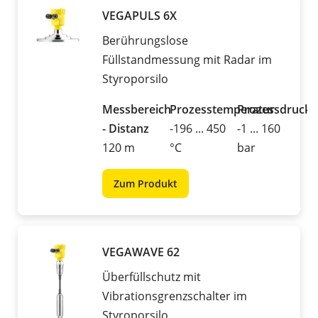
VEGAPULS 6X
Berührungslose
Füllstandmessung mit Radar im
Styroporsilo
Messbereich
Prozesstemperatur
Prozessdruck
- Distanz
-196 ... 450
-1 ... 160
120 m
°C
bar
Zum Produkt
VEGAWAVE 62
Überfüllschutz mit
Vibrationsgrenzschalter im
Styroporsilo