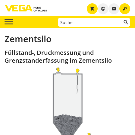
key
shopping_cart
public
email
Zementsilo
Füllstand-, Druckmessung und
Grenzstanderfassung im Zementsilo