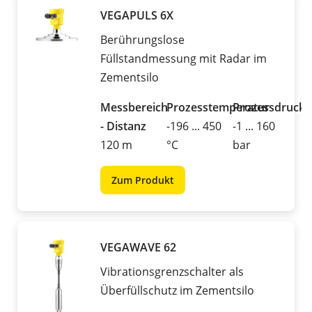
VEGAPULS 6X
Berührungslose
Füllstandmessung mit Radar im
Zementsilo
Messbereich
Prozesstemperatur
Prozessdruck
- Distanz
-196 ... 450
-1 ... 160
120 m
°C
bar
Zum Produkt
VEGAWAVE 62
Vibrationsgrenzschalter als
Überfüllschutz im Zementsilo