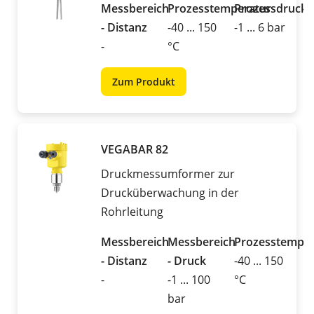
Messbereich
Prozesstemperatur
Prozessdruck
- Distanz
-40 ... 150
-1 ... 6 bar
-
°C
Zum Produkt
VEGABAR 82
Druckmessumformer zur
Drucküberwachung in der
Rohrleitung
Messbereich
Messbereich
Prozesstemper
- Distanz
- Druck
-40 ... 150
-
-1 ... 100
°C
bar