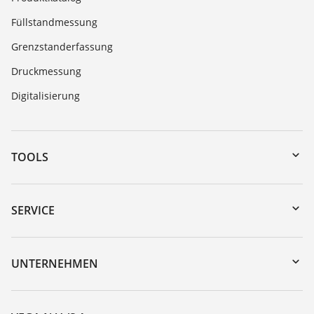
Füllstandmessung
Grenzstanderfassung
Druckmessung
Digitalisierung
TOOLS
Download-Center
Gerätesuche (Seriennummer)
SERVICE
myVEGA
Geräterücksendung
DTM Collection/PACTware
Trainings
UNTERNEHMEN
Suche
Service
Über VEGA
Beständigkeitsliste