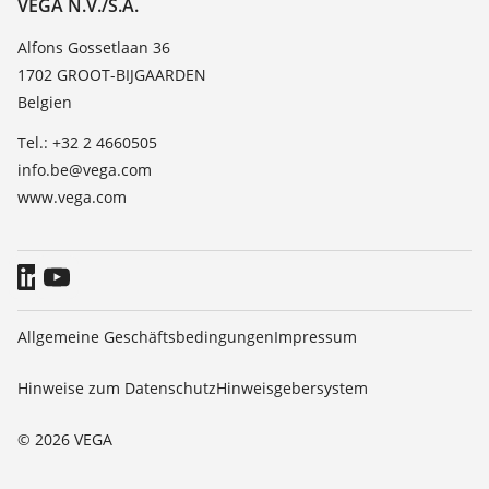
Kontakt
VEGA N.V./S.A.
Dielektrizitätszahlliste
News
Alfons Gossetlaan 36
TeamViewer
1702 GROOT-BIJGAARDEN
Presse
Belgien
Blog
Tel.: +32 2 4660505
info.be@vega.com
www.vega.com
Allgemeine Geschäftsbedingungen
Impressum
Hinweise zum Datenschutz
Hinweisgebersystem
© 2026 VEGA