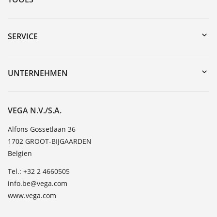
Download-Center
Gerätesuche (Seriennummer)
SERVICE
myVEGA
Geräterücksendung
DTM Collection/PACTware
Trainings
UNTERNEHMEN
Suche
Service
Über VEGA
Beständigkeitsliste
Kontakt
VEGA N.V./S.A.
Dielektrizitätszahlliste
News
Alfons Gossetlaan 36
TeamViewer
1702 GROOT-BIJGAARDEN
Presse
Belgien
Blog
Tel.: +32 2 4660505
info.be@vega.com
www.vega.com