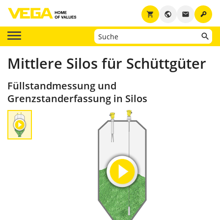
key
shopping_cart
public
email
Mittlere Silos für Schüttgüter
Füllstandmessung und
Grenzstanderfassung in Silos