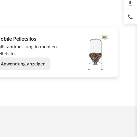
file_download
phone
obile Pelletsilos
üllstandmessung in mobilen
lletsilos
Anwendung anzeigen