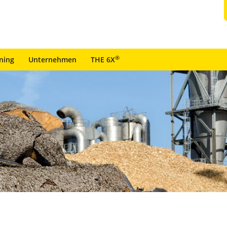
®
ining
Unternehmen
THE 6X