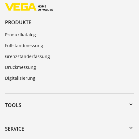
PRODUKTE
Produktkatalog
Füllstandmessung
Grenzstanderfassung
Druckmessung
Digitalisierung
TOOLS
Download-Center
Gerätesuche (Seriennummer)
SERVICE
myVEGA