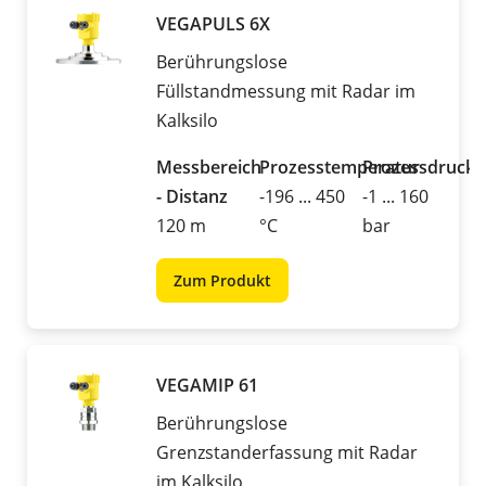
VEGAPULS 6X
Berührungslose
Füllstandmessung mit Radar im
Kalksilo
Messbereich
Prozesstemperatur
Prozessdruck
- Distanz
-196 ... 450
-1 ... 160
120 m
°C
bar
Zum Produkt
VEGAMIP 61
Berührungslose
Grenzstanderfassung mit Radar
im Kalksilo