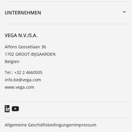
Geräterücksendung
DTM Collection/PACTware
Trainings
UNTERNEHMEN
Suche
Service
Über VEGA
Beständigkeitsliste
Kontakt
VEGA N.V./S.A.
Dielektrizitätszahlliste
News
Alfons Gossetlaan 36
TeamViewer
1702 GROOT-BIJGAARDEN
Presse
Belgien
Blog
Tel.: +32 2 4660505
info.be@vega.com
www.vega.com
Allgemeine Geschäftsbedingungen
Impressum