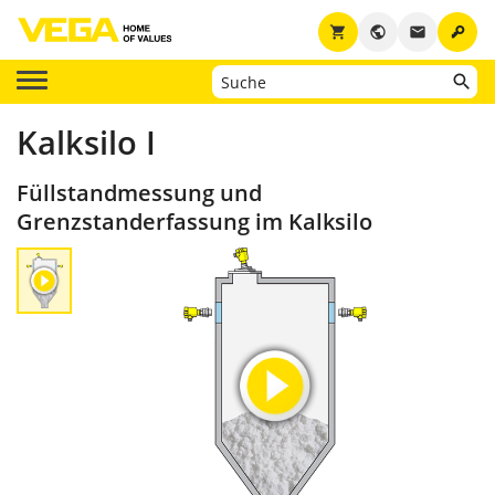
key
shopping_cart
public
email
Kalksilo I
Füllstandmessung und
Grenzstanderfassung im Kalksilo