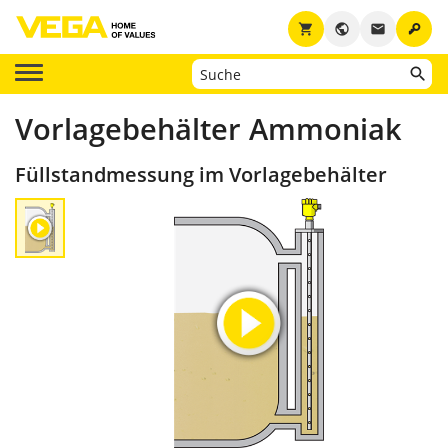
key
shopping_cart
public
email
Vorlagebehälter Ammoniak
Füllstandmessung im Vorlagebehälter