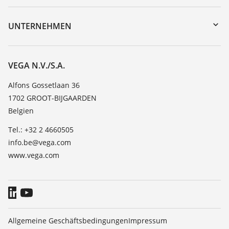
myVEGA
Geräterücksendung
DTM Collection/PACTware
Trainings
UNTERNEHMEN
Suche
Service
Über VEGA
Beständigkeitsliste
Kontakt
VEGA N.V./S.A.
Dielektrizitätszahlliste
News
Alfons Gossetlaan 36
TeamViewer
1702 GROOT-BIJGAARDEN
Presse
Belgien
Blog
Tel.: +32 2 4660505
info.be@vega.com
www.vega.com
Allgemeine Geschäftsbedingungen
Impressum