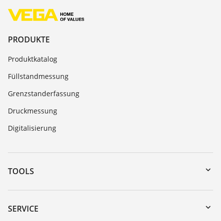
PRODUKTE
Produktkatalog
Füllstandmessung
Grenzstanderfassung
Druckmessung
Digitalisierung
TOOLS
Download-Center
Gerätesuche (Seriennummer)
SERVICE