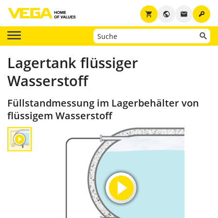
key
shopping_cart
public
email
Lagertank flüssiger
Wasserstoff
Füllstandmessung im Lagerbehälter von
flüssigem Wasserstoff