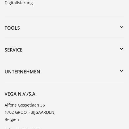
Digitalisierung
TOOLS
Download-Center
Gerätesuche (Seriennummer)
SERVICE
myVEGA
Geräterücksendung
DTM Collection/PACTware
Trainings
UNTERNEHMEN
Suche
Service
Über VEGA
Beständigkeitsliste
Kontakt
VEGA N.V./S.A.
Dielektrizitätszahlliste
News
Alfons Gossetlaan 36
TeamViewer
1702 GROOT-BIJGAARDEN
Presse
Belgien
Blog