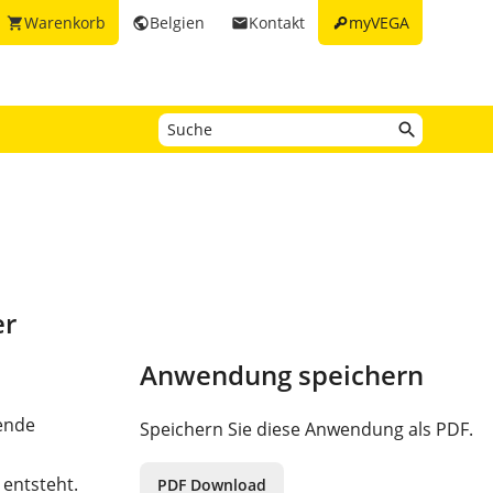
key
Warenkorb
Belgien
Kontakt
myVEGA
shopping_cart
public
email
er
Anwendung speichern
gende
Speichern Sie diese Anwendung als PDF.
 entsteht.
PDF Download