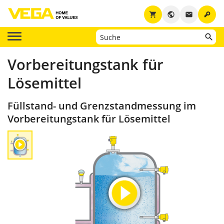
key
shopping_cart
public
email
Vorbereitungstank für
Lösemittel
Füllstand- und Grenzstandmessung im
Vorbereitungstank für Lösemittel