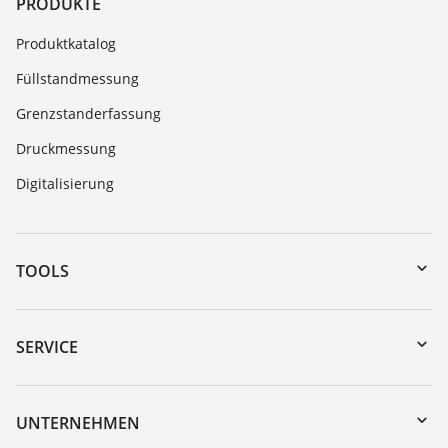
PRODUKTE
Produktkatalog
Füllstandmessung
Grenzstanderfassung
Druckmessung
Digitalisierung
TOOLS
Download-Center
Gerätesuche (Seriennummer)
SERVICE
myVEGA
Geräterücksendung
DTM Collection/PACTware
Trainings
UNTERNEHMEN