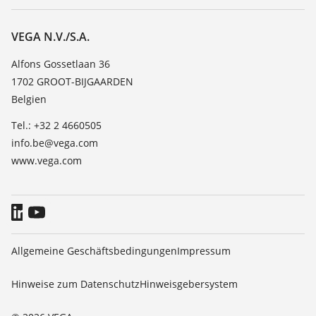
Suche
Service
Über VEGA
Beständigkeitsliste
Kontakt
VEGA N.V./S.A.
Dielektrizitätszahlliste
News
Alfons Gossetlaan 36
TeamViewer
1702 GROOT-BIJGAARDEN
Presse
Belgien
Blog
Tel.: +32 2 4660505
info.be@vega.com
www.vega.com
Allgemeine Geschäftsbedingungen
Impressum
Hinweise zum Datenschutz
Hinweisgebersystem