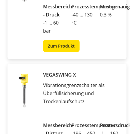
Messbereich
Prozesstemperatur
Messgenauigke
- Druck
-40 ... 130
0,3 %
-1 ... 60
°C
bar
Zum Produkt
VEGASWING X
Vibrationsgrenzschalter als
Überfüllsicherung und
Trockenlaufschutz
Messbereich
Prozesstemperatur
Prozessdruck
- Distanz
-196 ... 450
-1 ... 160