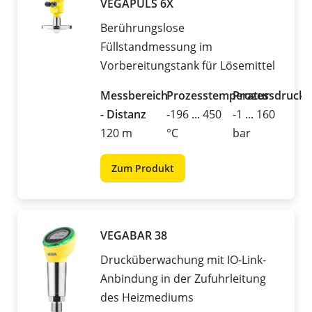
VEGAPULS 6X
Berührungslose
Füllstandmessung im
Vorbereitungstank für Lösemittel
Messbereich
Prozesstemperatur
Prozessdruck
- Distanz
-196 ... 450
-1 ... 160
120 m
°C
bar
Zum Produkt
VEGABAR 38
Drucküberwachung mit IO-Link-
Anbindung in der Zufuhrleitung
des Heizmediums