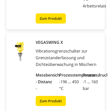
Arbeitsrelais
Zum Produkt
VEGASWING X
Vibrationsgrenzschalter zur
Grenzstanderfassung und
Dichteüberwachung in Mischern
Messbereich
Prozesstemperatur
Prozessdruck
- Distanz
-196 ... 450
-1 ... 160
-
°C
bar
Zum Produkt