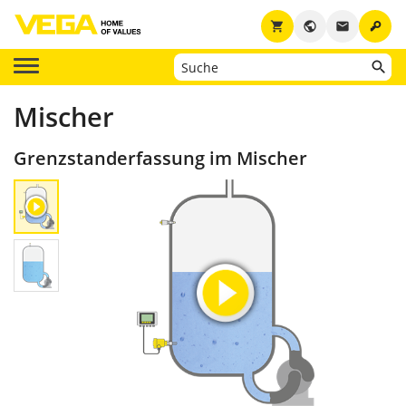
key
shopping_cart
public
email
Mischer
Grenzstanderfassung im Mischer