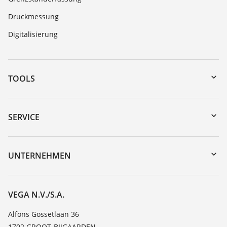
Druckmessung
Digitalisierung
TOOLS
Download-Center
Gerätesuche (Seriennummer)
SERVICE
myVEGA
Geräterücksendung
DTM Collection/PACTware
Trainings
UNTERNEHMEN
Suche
Service
Über VEGA
Beständigkeitsliste
Kontakt
VEGA N.V./S.A.
Dielektrizitätszahlliste
News
Alfons Gossetlaan 36
TeamViewer
1702 GROOT-BIJGAARDEN