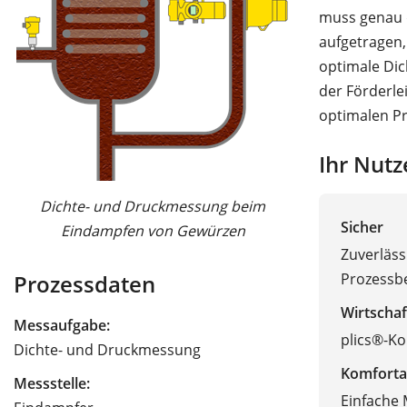
muss genau d
aufgetragen,
optimale Dic
der Förderl
optimalen Pr
Ihr Nutz
Dichte- und Druckmessung beim
Sicher
Eindampfen von Gewürzen
Zuverläs
Prozessb
Prozessdaten
Wirtschaf
Messaufgabe:
plics®-Ko
Dichte- und Druckmessung
Komforta
Messstelle:
Einfache