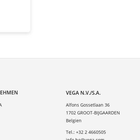
NEHMEN
VEGA N.V./S.A.
A
Alfons Gossetlaan 36
1702 GROOT-BIJGAARDEN
Belgien
Tel.: +32 2 4660505
info.be@vega.com