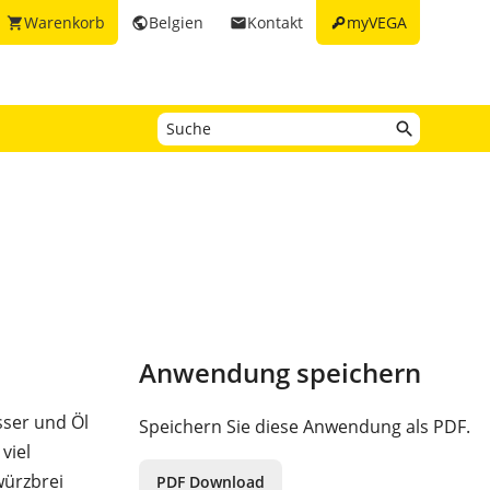
key
Warenkorb
Belgien
Kontakt
myVEGA
shopping_cart
public
email
Anwendung speichern
ser und Öl
Speichern Sie diese Anwendung als PDF.
viel
würzbrei
PDF Download