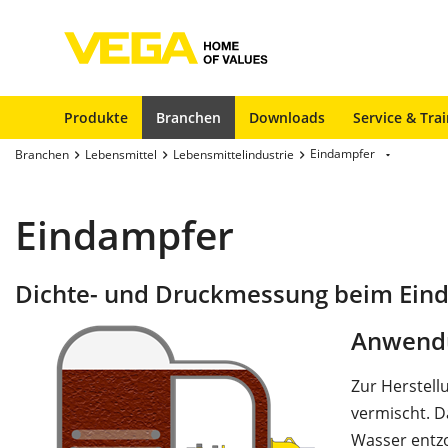
Produkte
Branchen
Downloads
Service & Tra
Eindampfer
Branchen
Lebensmittel
Lebensmittelindustrie
Eindampfer
Dichte- und Druckmessung beim Ein
Anwend
Zur Herstel
vermischt. 
Wasser entzo