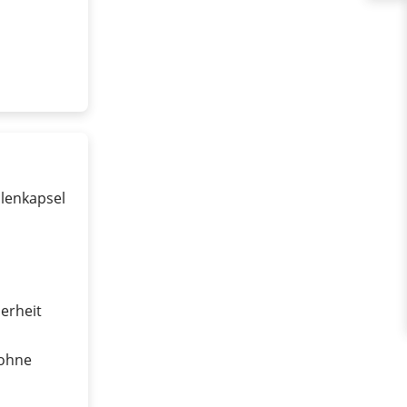
hlenkapsel
erheit
 ohne