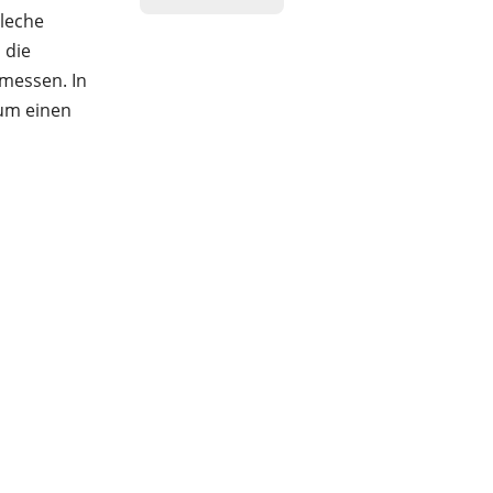
Bleche
 die
emessen. In
um einen