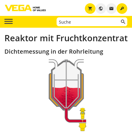
key
shopping_cart
public
email
Reaktor mit Fruchtkonzentrat
Dichtemessung in der Rohrleitung