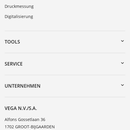
Druckmessung
Digitalisierung
TOOLS
Download-Center
Gerätesuche (Seriennummer)
SERVICE
myVEGA
Geräterücksendung
DTM Collection/PACTware
Trainings
UNTERNEHMEN
Suche
Service
Über VEGA
Beständigkeitsliste
Kontakt
VEGA N.V./S.A.
Dielektrizitätszahlliste
News
Alfons Gossetlaan 36
TeamViewer
1702 GROOT-BIJGAARDEN
Presse