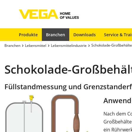
Produkte
Branchen
Downloads
Service & Tra
Schokolade-Großbehälte
Branchen
Lebensmittel
Lebensmittelindustrie
Schokolade-Großbehäl
Füllstandmessung und Grenzstanderf
Anwend
Nach dem Con
Großbehälter
ein Rührwerk