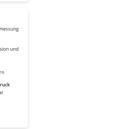
dmessung
sion und
rn
ruck
ar