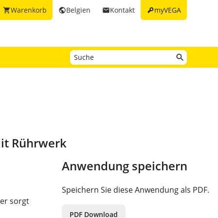
key
Warenkorb
Belgien
Kontakt
myVEGA
shopping_cart
public
email
it Rührwerk
Anwendung speichern
Speichern Sie diese Anwendung als PDF.
er sorgt
PDF Download