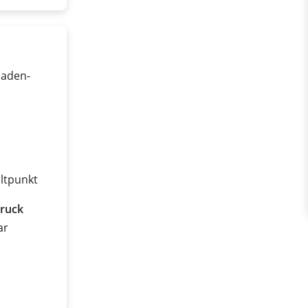
laden-
ltpunkt
ruck
ar