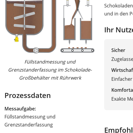
Schokoladenm
und in den P
Ihr Nutz
Sicher
Zugelass
Füllstandmessung und
Grenzstanderfassung im Schokolade-
Wirtschaf
Großbehälter mit Rührwerk
Einfacher
Komforta
Prozessdaten
Exakte Me
Messaufgabe:
Füllstandmessung und
Grenzstanderfassung
Empfohl