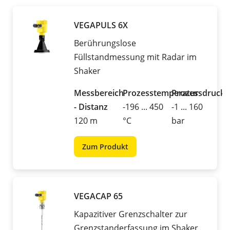
VEGAPULS 6X
Berührungslose
Füllstandmessung mit Radar im
Shaker
Messbereich
Prozesstemperatur
Prozessdruck
- Distanz
-196 ... 450
-1 ... 160
120 m
°C
bar
Zum Produkt
VEGACAP 65
Kapazitiver Grenzschalter zur
Grenzstanderfassung im Shaker