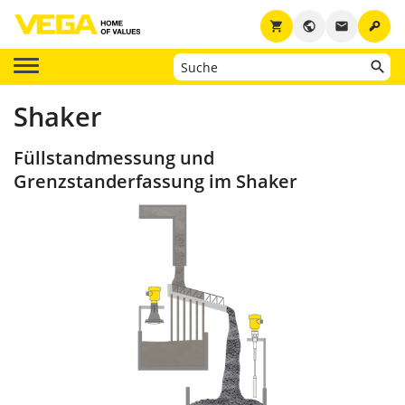
key
shopping_cart
public
email
Shaker
Füllstandmessung und
Grenzstanderfassung im Shaker