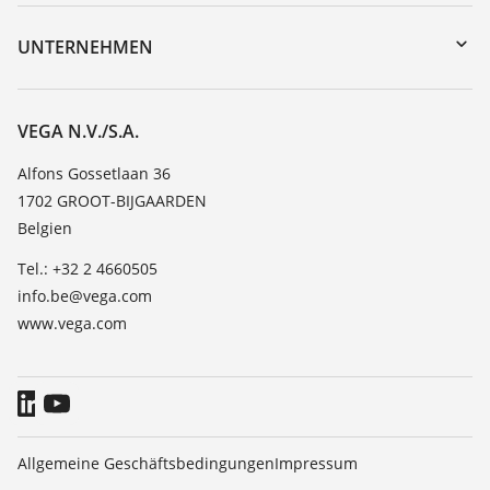
Geräterücksendung
DTM Collection/PACTware
Trainings
UNTERNEHMEN
Suche
Service
Über VEGA
Beständigkeitsliste
Kontakt
VEGA N.V./S.A.
Dielektrizitätszahlliste
News
Alfons Gossetlaan 36
TeamViewer
1702 GROOT-BIJGAARDEN
Presse
Belgien
Blog
Tel.: +32 2 4660505
info.be@vega.com
www.vega.com
Allgemeine Geschäftsbedingungen
Impressum