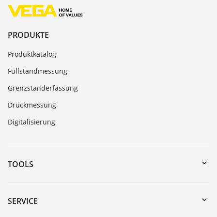
PRODUKTE
Produktkatalog
Füllstandmessung
Grenzstanderfassung
Druckmessung
Digitalisierung
TOOLS
Download-Center
Gerätesuche (Seriennummer)
SERVICE
myVEGA