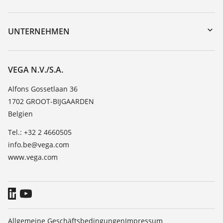
myVEGA
Geräterücksendung
DTM Collection/PACTware
Trainings
UNTERNEHMEN
Suche
Service
Über VEGA
Beständigkeitsliste
Kontakt
VEGA N.V./S.A.
Dielektrizitätszahlliste
News
Alfons Gossetlaan 36
TeamViewer
1702 GROOT-BIJGAARDEN
Presse
Belgien
Blog
Tel.: +32 2 4660505
info.be@vega.com
www.vega.com
Allgemeine Geschäftsbedingungen
Impressum