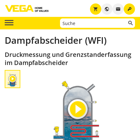
key
shopping_cart
public
email
Dampfabscheider (WFI)
Druckmessung und Grenzstanderfassung
im Dampfabscheider