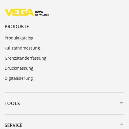
PRODUKTE
Produktkatalog
Füllstandmessung
Grenzstanderfassung
Druckmessung
Digitalisierung
TOOLS
Download-Center
Gerätesuche (Seriennummer)
SERVICE