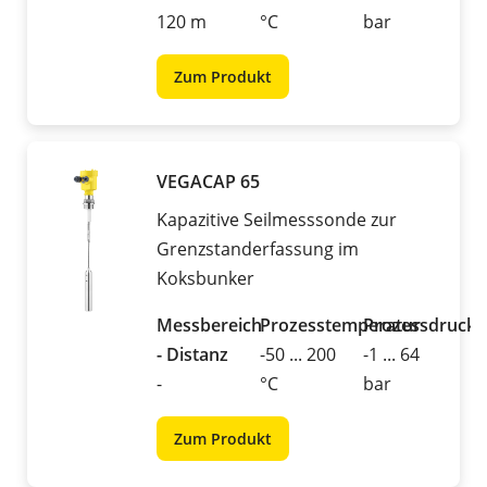
120 m
°C
bar
Zum Produkt
VEGACAP 65
Kapazitive Seilmesssonde zur
Grenzstanderfassung im
Koksbunker
Messbereich
Prozesstemperatur
Prozessdruck
- Distanz
-50 ... 200
-1 ... 64
-
°C
bar
Zum Produkt