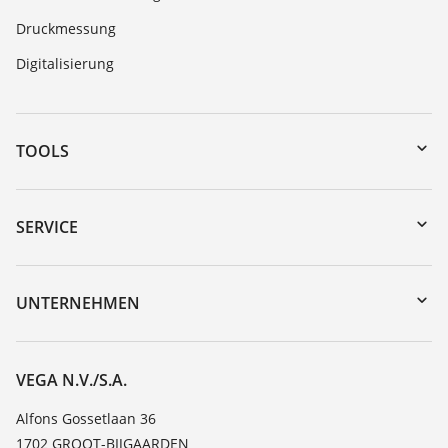
Druckmessung
Digitalisierung
TOOLS
Download-Center
Gerätesuche (Seriennummer)
SERVICE
myVEGA
Geräterücksendung
DTM Collection/PACTware
Trainings
UNTERNEHMEN
Suche
Service
Über VEGA
Beständigkeitsliste
Kontakt
VEGA N.V./S.A.
Dielektrizitätszahlliste
News
Alfons Gossetlaan 36
TeamViewer
1702 GROOT-BIJGAARDEN
Presse