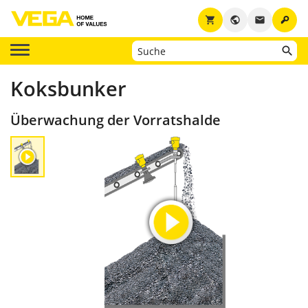
key
shopping_cart
public
email
Koksbunker
Überwachung der Vorratshalde