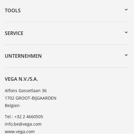
TOOLS
Download-Center
Gerätesuche (Seriennummer)
SERVICE
myVEGA
Geräterücksendung
DTM Collection/PACTware
Trainings
UNTERNEHMEN
Suche
Service
Über VEGA
Beständigkeitsliste
Kontakt
VEGA N.V./S.A.
Dielektrizitätszahlliste
News
Alfons Gossetlaan 36
TeamViewer
1702 GROOT-BIJGAARDEN
Presse
Belgien
Blog
Tel.: +32 2 4660505
info.be@vega.com
www.vega.com