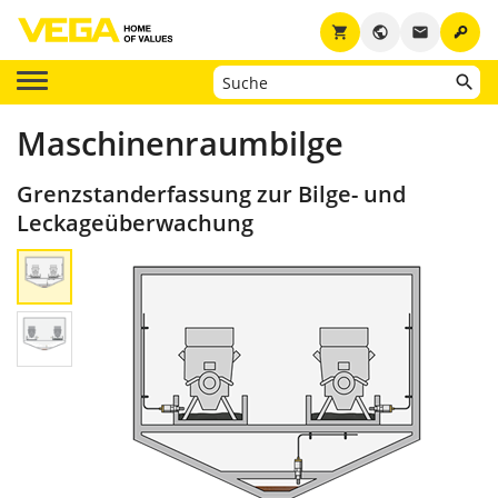
key
shopping_cart
public
email
Maschinenraumbilge
Grenzstanderfassung zur Bilge- und
Leckageüberwachung